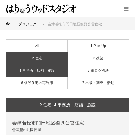
プロジェクト
会津若松市門田地区復興公営住宅
All
1 Pick Up
2 住宅
3 改築
4 事務所・店舗・施設
5 縦ログ構法
6 仮設住宅の再利用
7 出版・調査・活動
2 住宅
,
4 事務所・店舗・施設
会津若松市門田地区復興公営住宅
雪国型の共同長屋