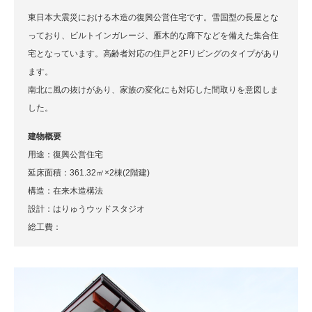
東日本大震災における木造の復興公営住宅です。雪国型の長屋とな
っており、ビルトインガレージ、雁木的な廊下などを備えた集合住
宅となっています。高齢者対応の住戸と2Fリビングのタイプがあり
ます。
南北に風の抜けがあり、家族の変化にも対応した間取りを意図しま
した。
建物概要
用途：復興公営住宅
延床面積：361.32㎡×2棟(2階建)
構造：在来木造構法
設計：はりゅうウッドスタジオ
総工費：