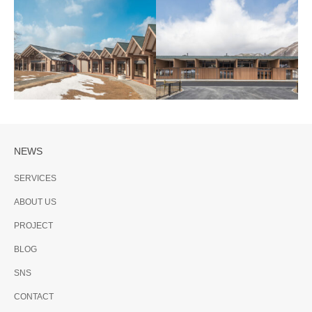
とみおかワイナリー
震災の土地を再生する
日本大学工学部ロハス工
学センター棟 ロハスの森
「ホール」
地域産業と学問の研究拠点
NEWS
SERVICES
認定こども園らみどり
ABOUT US
あぶくまの丘に寄り添う大き
な屋根
PROJECT
きとね みなみあいづ森
BLOG
と木の情報・活動ステー
ション (森の町と
SNS
Pavillion)
CONTACT
地域のローテクで林業のシン